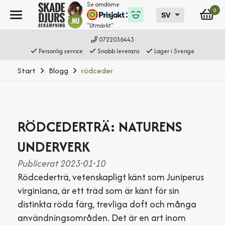
Se omdöme
0
"Utmärkt"
0722036443
Personlig service
Snabb leverans
Lager i Sverige
Start
Blogg
rödceder
RÖDCEDERTRÄ: NATURENS
UNDERVERK
Publicerat 2023-01-10
Rödcederträ, vetenskapligt känt som Juniperus
virginiana, är ett träd som är känt för sin
distinkta röda färg, trevliga doft och många
användningsområden. Det är en art inom