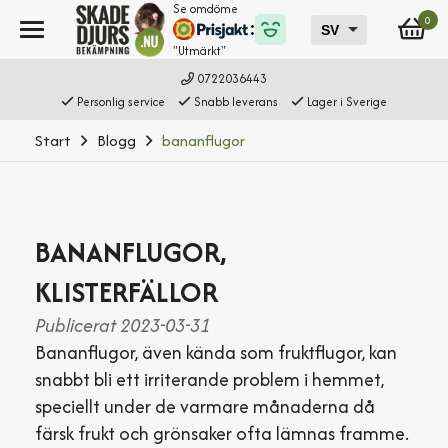
Se omdöme
0
"Utmärkt"
0722036443
Personlig service
Snabb leverans
Lager i Sverige
Start
Blogg
bananflugor
BANANFLUGOR,
KLISTERFÄLLOR
Publicerat 2023-03-31
Bananflugor, även kända som fruktflugor, kan
snabbt bli ett irriterande problem i hemmet,
speciellt under de varmare månaderna då
färsk frukt och grönsaker ofta lämnas framme.