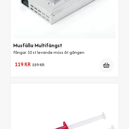
Musfälla Multifångst
Fångar 10 st levande möss åt gången
Antal
119 KR
159 KR