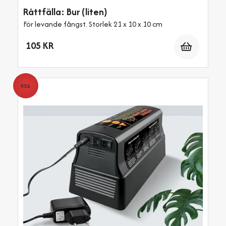
Råttfälla: Bur (liten)
För levande fångst. Storlek 21 x 10 x 10 cm
Antal
105 KR
REA