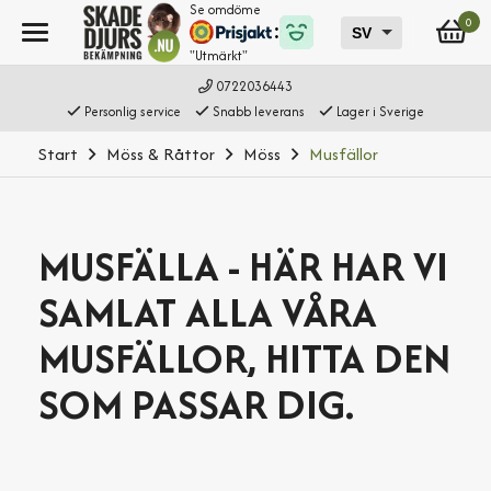
Se omdöme
0
"Utmärkt"
0722036443
Personlig service
Snabb leverans
Lager i Sverige
Start
Möss & Råttor
Möss
Musfällor
MUSFÄLLA - HÄR HAR VI
SAMLAT ALLA VÅRA
MUSFÄLLOR, HITTA DEN
SOM PASSAR DIG.