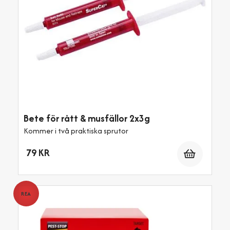
Bete för rått & musfällor 2x3g
Kommer i två praktiska sprutor
Antal
79 KR
REA