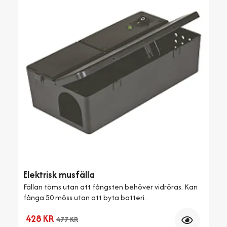
Elektrisk musfälla
Fällan töms utan att fångsten behöver vidröras. Kan
fånga 50 möss utan att byta batteri.
Antal
428 KR
477 KR