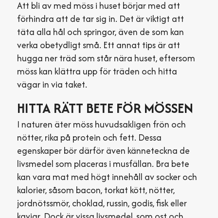
Att bli av med möss i huset börjar med att
förhindra att de tar sig in. Det är viktigt att
täta alla hål och springor, även de som kan
verka obetydligt små. Ett annat tips är att
hugga ner träd som står nära huset, eftersom
möss kan klättra upp för träden och hitta
vägar in via taket.
HITTA RÄTT BETE FÖR MÖSSEN
I naturen äter möss huvudsakligen frön och
nötter, rika på protein och fett. Dessa
egenskaper bör därför även känneteckna de
livsmedel som placeras i musfällan. Bra bete
kan vara mat med högt innehåll av socker och
kalorier, såsom bacon, torkat kött, nötter,
jordnötssmör, choklad, russin, godis, fisk eller
kaviar. Dock är vissa livsmedel, som ost och