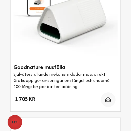
Goodnature musfälla
Självåterställande mekanism dödar möss direkt
Gratis app ger aviseringar om fångst och underhåll
100 fångster per batteriladdning
Antal
1 705 KR
REA