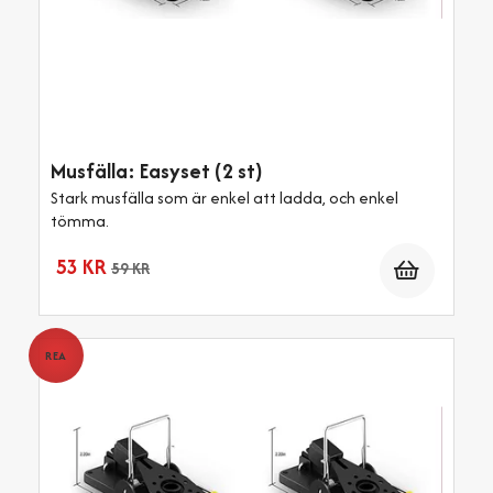
Musfälla: Easyset (2 st)
Stark musfälla som är enkel att ladda, och enkel
tömma.
Antal
53 KR
59 KR
REA