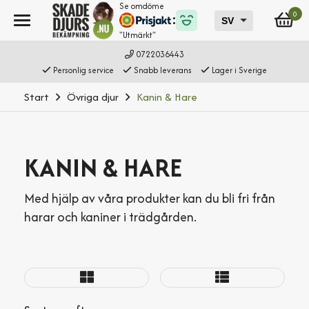
Se omdöme
0
"Utmärkt"
0722036443
Personlig service
Snabb leverans
Lager i Sverige
Start
Övriga djur
Kanin & Hare
KANIN & HARE
Med hjälp av våra produkter kan du bli fri från
harar och kaniner i trädgården.