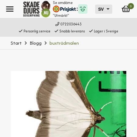
Se omdöme
0
"Utmärkt"
0722036443
Personlig service
Snabb leverans
Lager i Sverige
Start
Blogg
buxträdmalen