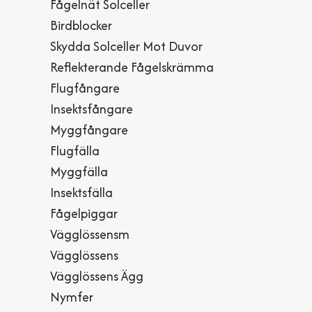
Fågelnät Solceller
Birdblocker
Skydda Solceller Mot Duvor
Reflekterande Fågelskrämma
Flugfångare
Insektsfångare
Myggfångare
Flugfälla
Myggfälla
Insektsfälla
Fågelpiggar
Vägglössensm
Vägglössens
Vägglössens Ägg
Nymfer