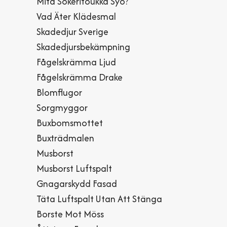
Mitä Sokeritoukka Syö?
Vad Äter Klädesmal
Skadedjur Sverige
Skadedjursbekämpning
Fågelskrämma Ljud
Fågelskrämma Drake
Blomflugor
Sorgmyggor
Buxbomsmottet
Buxträdmalen
Musborst
Musborst Luftspalt
Gnagarskydd Fasad
Täta Luftspalt Utan Att Stänga Ventilation
Borste Mot Möss