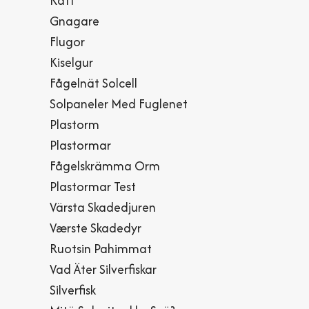
Katt
Gnagare
Flugor
Kiselgur
Fågelnät Solcell
Solpaneler Med Fuglenet
Plastorm
Plastormar
Fågelskrämma Orm
Plastormar Test
Värsta Skadedjuren
Værste Skadedyr
Ruotsin Pahimmat
Vad Äter Silverfiskar
Silverfisk