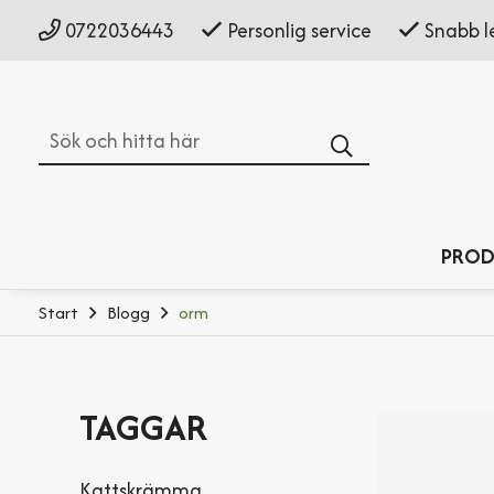
0722036443
Personlig service
Snabb l
Sök
PROD
Start
Blogg
orm
TAGGAR
Kattskrämma