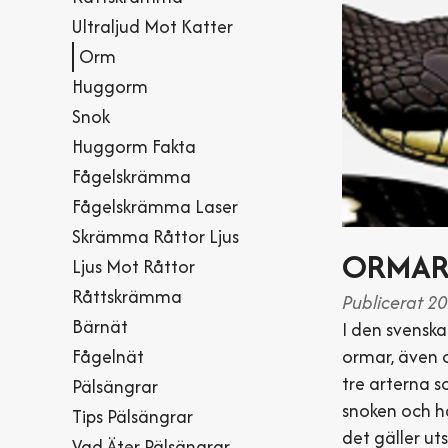
Ultraljud Mot Katter
Orm
Huggorm
Snok
Huggorm Fakta
Fågelskrämma
Fågelskrämma Laser
Skrämma Råttor Ljus
ORMAR 
Ljus Mot Råttor
Råttskrämma
Publicerat 2
Bärnät
I den svenska
Fågelnät
ormar, även o
tre arterna 
Pälsängrar
snoken och ha
Tips Pälsängrar
det gäller ut
Vad Äter Pälsängrar