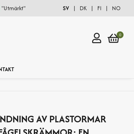
SV
|
DK
|
FI
|
NO
"Utmärkt"
Logga in
0
NTAKT
NDNING AV PLASTORMAR
FÅGELSKRÄMMOR: EN