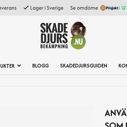
everans
Lager i Sverige
Se omdöme
BLOGG
SKADEDJURSGUIDEN
KO
UKTER
ANVÄ
SOM 