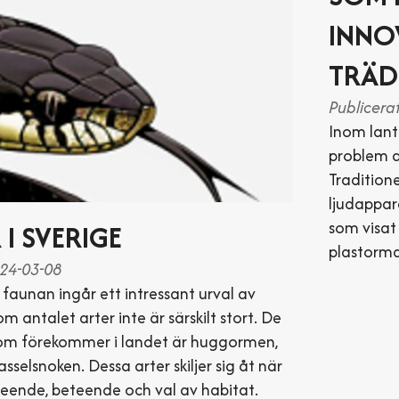
INNO
TRÄD
Publicera
Inom lant
problem a
Tradition
ljudappar
som visat
I SVERIGE
plastorma
024-03-08
 faunan ingår ett intressant urval av
m antalet arter inte är särskilt stort. De
som förekommer i landet är huggormen,
sselsnoken. Dessa arter skiljer sig åt när
seende, beteende och val av habitat.