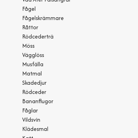
Fågel
Fågelskrämmare
Råttor
Rödcederträ
Möss
Vägglöss
Musfälla
Matmal
Skadedjur
Rödceder
Bananflugor
Fåglar
Vildsvin
Klädesmal