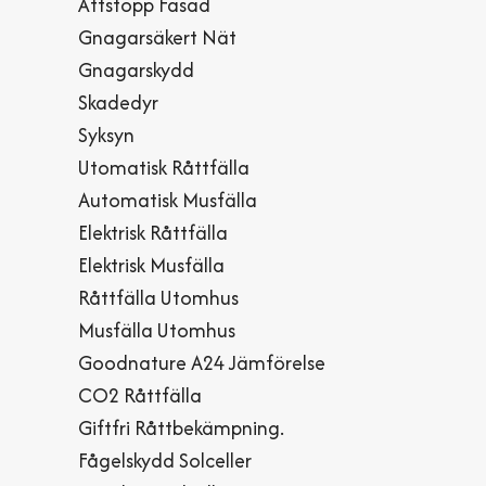
Åttstopp Fasad
Gnagarsäkert Nät
Gnagarskydd
Skadedyr
Syksyn
Utomatisk Råttfälla
Automatisk Musfälla
Elektrisk Råttfälla
Elektrisk Musfälla
Råttfälla Utomhus
Musfälla Utomhus
Goodnature A24 Jämförelse
CO2 Råttfälla
Giftfri Råttbekämpning.
Fågelskydd Solceller