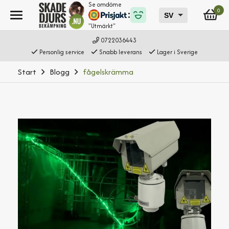
Se omdöme
0
"Utmärkt"
0722036443
Personlig service
Snabb leverans
Lager i Sverige
Start
Blogg
fågelskrämma