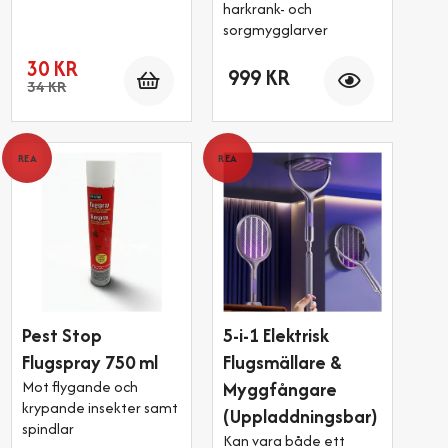
harkrank- och
sorgmygglarver
Antal
Antal
30 KR
999 KR
34 KR
REA
REA
Pest Stop
5-i-1 Elektrisk
Flugspray 750 ml
Flugsmällare &
Mot flygande och
Myggfångare
krypande insekter samt
(Uppladdningsbar)
spindlar
Kan vara både ett