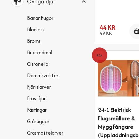
Övriga djur
Bananflugor
44 KR
Bladlöss
49 KR
Broms
Buxträdmal
REA
Citronella
Dammkvalster
Fjärilslarver
Frostfjäril
2-i-1 Elektrisk
Fästingar
Flugsmällare &
Gråsuggor
Myggfångare
Gräsmattelarver
(Uppladdningsb