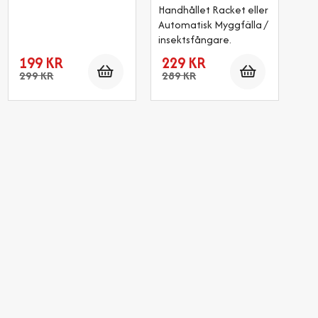
Handhållet Racket eller
Automatisk Myggfälla /
insektsfångare.
Antal
Antal
199 KR
229 KR
299 KR
289 KR