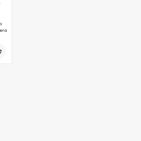
t
op
era
Antal