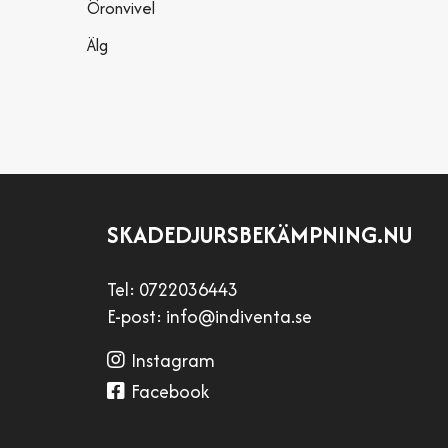
Öronvivel
Älg
SKADEDJURSBEKÄMPNING.NU
Tel:
0722036443
E-post:
info@indiventa.se
Instagram
Facebook