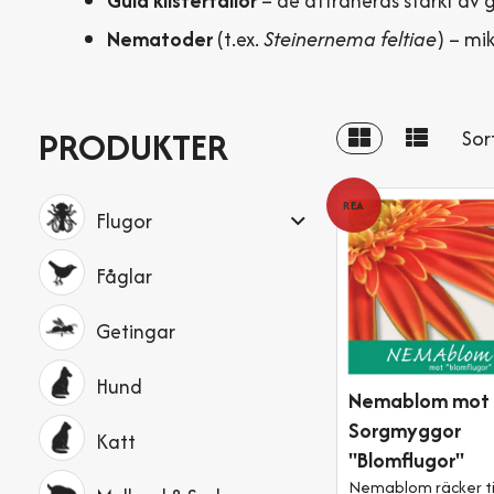
Gula klisterfällor
– de attraheras starkt av g
Nematoder
(t.ex.
Steinernema feltiae
) – mi
PRODUKTER
Sor
REA
Flugor
Fåglar
Getingar
Hund
Nemablom mot
Sorgmyggor
Katt
"Blomflugor"
Nemablom räcker til