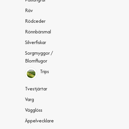
Räv
Rödceder
Rönnbärsmal
Silverfiskar
Sorgmyggor /
Blomflugor
Trips
Tvestjärtar
Varg
Vägglöss
Äppelvecklare