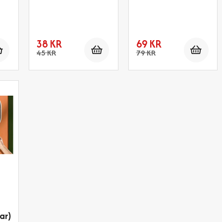
Antal
Antal
Antal
38 KR
69 KR
45 KR
79 KR
ar)