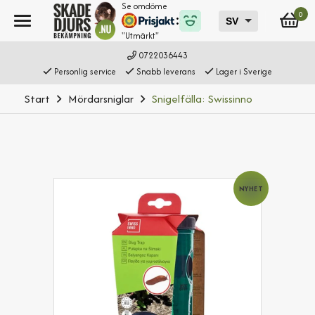
Se omdöme
0
"Utmärkt"
0722036443
Personlig service
Snabb leverans
Lager i Sverige
Start
Mördarsniglar
Snigelfälla: Swissinno
NYHET