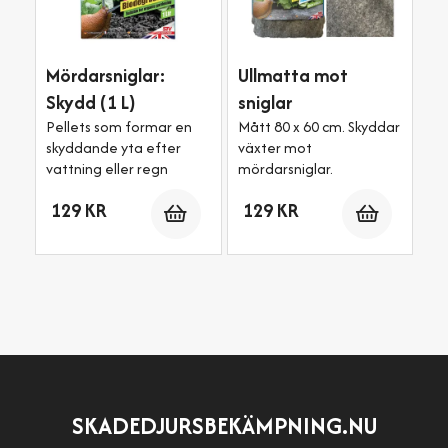
Mördarsniglar:
Ullmatta mot
Skydd (1 L)
sniglar
Pellets som formar en
Mått 80 x 60 cm. Skyddar
skyddande yta efter
växter mot
vattning eller regn
mördarsniglar.
Antal
Antal
129 KR
129 KR
SKADEDJURSBEKÄMPNING.NU