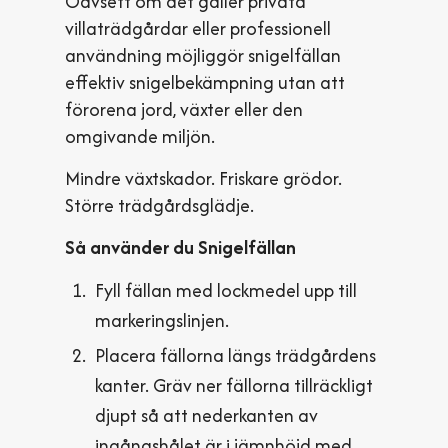
Oavsett om det gäller privata
villaträdgårdar eller professionell
användning möjliggör snigelfällan
effektiv snigelbekämpning utan att
förorena jord, växter eller den
omgivande miljön.
Mindre växtskador. Friskare grödor.
Större trädgårdsglädje.
Så använder du Snigelfällan
Fyll fällan med lockmedel upp till
markeringslinjen.
Placera fällorna längs trädgårdens
kanter. Gräv ner fällorna tillräckligt
djupt så att nederkanten av
ingångshålet är i jämnhöjd med