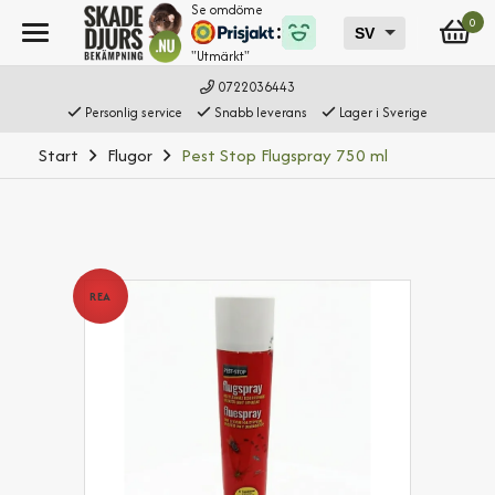
Se omdöme
0
"Utmärkt"
0722036443
Personlig service
Snabb leverans
Lager i Sverige
Start
Flugor
Pest Stop Flugspray 750 ml
REA