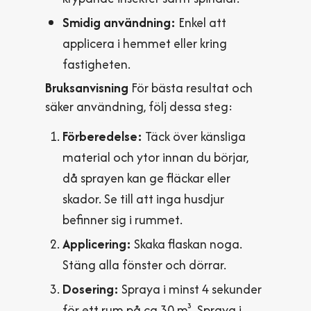
Smidig användning:
Enkel att
applicera i hemmet eller kring
fastigheten.
Bruksanvisning
För bästa resultat och
säker användning, följ dessa steg:
Förberedelse:
Täck över känsliga
material och ytor innan du börjar,
då sprayen kan ge fläckar eller
skador. Se till att inga husdjur
befinner sig i rummet.
Applicering:
Skaka flaskan noga.
Stäng alla fönster och dörrar.
Dosering:
Spraya i minst 4 sekunder
för ett rum på ca 30 m³. Spraya i