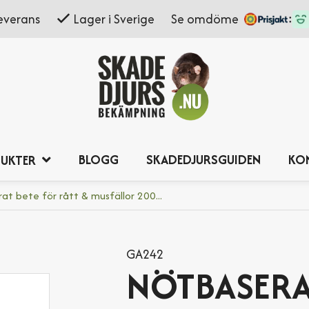
everans
Lager i Sverige
Se omdöme
BLOGG
SKADEDJURSGUIDEN
KO
UKTER
t bete för rått & musfällor 200...
GA242
NÖTBASERA