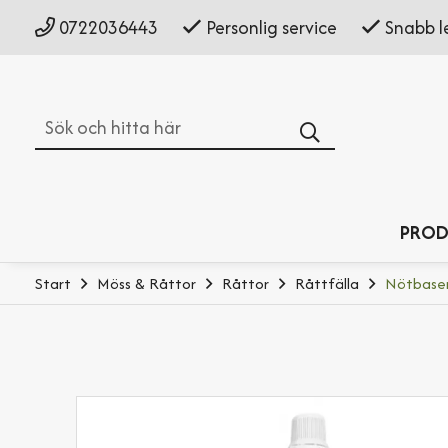
0722036443
Personlig service
Snabb l
Sök
PROD
Start
Möss & Råttor
Råttor
Råttfälla
Nötbasera