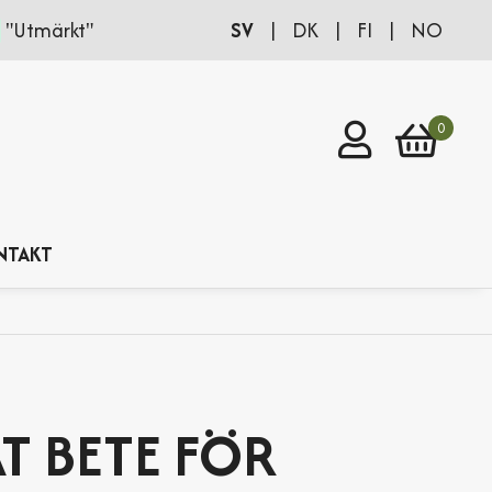
SV
|
DK
|
FI
|
NO
"Utmärkt"
Logga in
0
NTAKT
T BETE FÖR