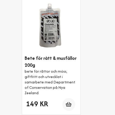
Bete för rått & musfällor
200g
bete för råttor och möss,
giftfritt och utvecklat i
samarbete med Department
of Conservation på Nya
Zeeland.
Antal
149 KR