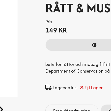
RÅTT & MU
Pris
149 KR
Antal
bete för råttor och möss, giftfri
Department of Conservation på 
Lagerstatus:
Ej I Lager
Produktbeskrivning
K