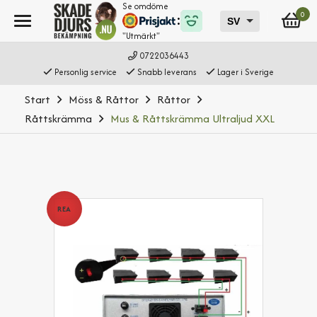
Se omdöme
0
"Utmärkt"
0722036443
Personlig service
Snabb leverans
Lager i Sverige
Start
Möss & Råttor
Råttor
Råttskrämma
Mus & Råttskrämma Ultraljud XXL
REA