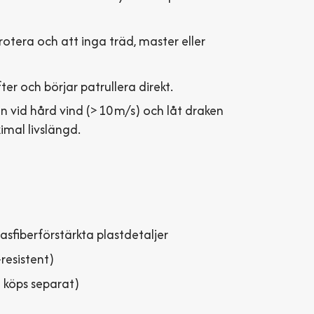
 rotera och att inga träd, master eller
er och börjar patrullera direkt.
 vid hård vind (> 10 m/s) och låt draken
imal livslängd.
asfiberförstärkta plastdetaljer
resistent)
pö köps separat)