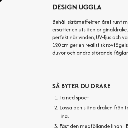
DESIGN UGGLA
Behåll skräm­effekten året runt m
ersätter en utsliten originaldrake. 
perfekt när vinden, UV‑ljus och va
120 cm ger en realistisk rov­fågel
duvor och andra störande fåglar, u
SÅ BYTER DU DRAKE
Ta ned spöet
Lossa den slitna draken från
lina.
Fäst den medföljande linan i E