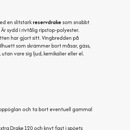
ed en slitstark
reserv­drake
som snabbt
Är sydd i riv­tålig ripstop‑polyester.
tten har gjort sitt. Ving­bredden på
­silhuett som skrämmer bort måsar, gäss,
tan vare sig ljud, kemikalier eller el.
 toppöglan och ta bort eventuell gammal
xtra Drake 120 och knyt fast i spöets