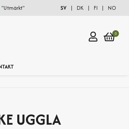
SV
|
DK
|
FI
|
NO
"Utmärkt"
Logga in
0
NTAKT
KE UGGLA