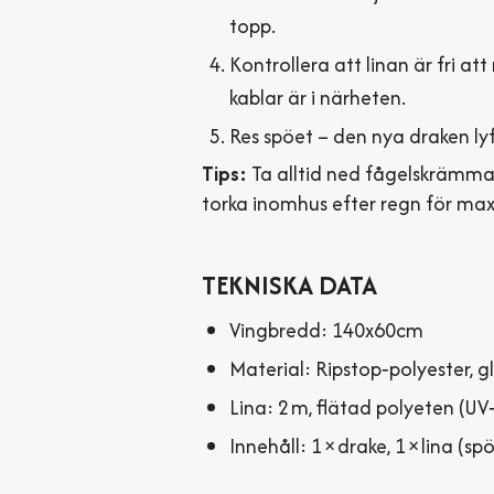
topp.
Kontrollera att linan är fri att
kablar är i närheten.
Res spöet – den nya draken lyft
Tips:
Ta alltid ned fågelskrämman
torka inomhus efter regn för max
TEKNISKA DATA
Vingbredd: 140x60cm
Material: Ripstop‑polyester, gl
Lina: 2 m, flätad polyeten (UV‑
Innehåll: 1 × drake, 1 × lina (s