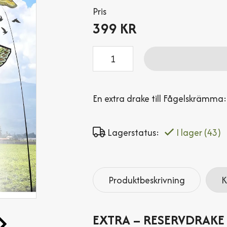
Pris
399 KR
Antal
En extra drake till Fågelskrämma
Lagerstatus:
I lager
(43)
Produktbeskrivning
K
EXTRA – RESERV­DRAKE