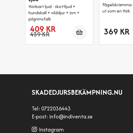
Fågelskrämma:
Hörbart ljud : skottljud +
ut som en Hök
hundskall + vilddjur + örn +
pilgrimsfalk
409 KR
Antal
369 KR
459 KR
SKADEDJURSBEKÄMPNING.NU
Tel:
0722036443
E-post:
info@indiventa.se
Instagram