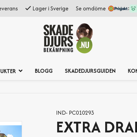
everans
Lager i Sverige
Se omdöme
BLOGG
SKADEDJURSGUIDEN
KO
UKTER
IND- PC010293
EXTRA DRA