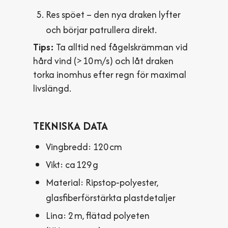
Res spöet – den nya draken lyfter
och börjar patrullera direkt.
Tips:
Ta alltid ned fågelskrämman vid
hård vind (> 10 m/s) och låt draken
torka inomhus efter regn för maximal
livslängd.
TEKNISKA DATA
Vingbredd: 120 cm
Vikt: ca 129 g
Material: Ripstop‑polyester,
glasfiberförstärkta plastdetaljer
Lina: 2 m, flätad polyeten