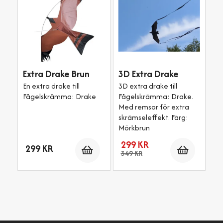
Extra Drake Brun
3D Extra Drake
L
En extra drake till
3D extra drake till
få
Fågelskrämma: Drake
Fågelskrämma: Drake.
m
Med remsor för extra
Di
skrämseleffekt. Färg:
Mörkbrun
Antal
Antal
299 KR
299 KR
2
349 KR