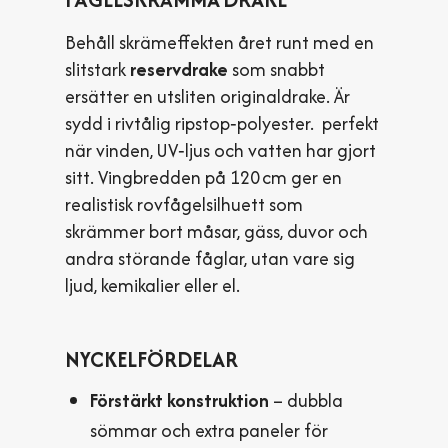
Behåll skräm­effekten året runt med en
slitstark
reserv­drake
som snabbt
ersätter en utsliten originaldrake. Är
sydd i riv­tålig ripstop‑polyester. perfekt
när vinden, UV‑ljus och vatten har gjort
sitt. Ving­bredden på 120 cm ger en
realistisk rov­fågel­silhuett som
skrämmer bort måsar, gäss, duvor och
andra störande fåglar, utan vare sig
ljud, kemikalier eller el.
NYCKELFÖRDELAR
Förstärkt konstruktion
– dubbla
sömmar och extra paneler för