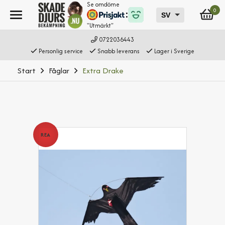
Se omdöme
0
"Utmärkt"
0722036443
Personlig service
Snabb leverans
Lager i Sverige
Start
Fåglar
Extra Drake
REA