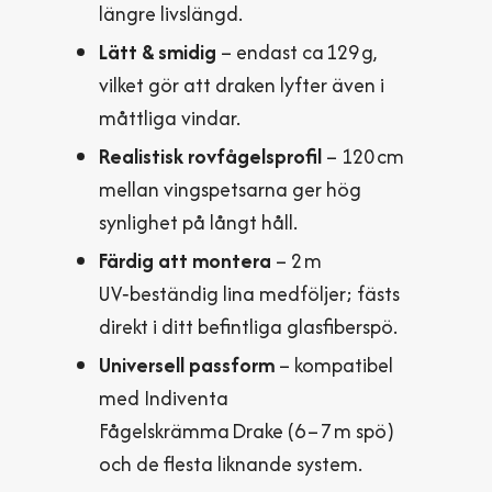
längre livslängd.
Lätt & smidig
– endast ca 129 g,
vilket gör att draken lyfter även i
måttliga vindar.
Realistisk rovfågelsprofil
– 120 cm
mellan vingspetsarna ger hög
synlighet på långt håll.
Färdig att montera
– 2 m
UV‑beständig lina medföljer; fästs
direkt i ditt befintliga glasfiberspö.
Universell passform
– kompatibel
med Indiventa
Fågelskrämma Drake (6 – 7 m spö)
och de flesta liknande system.