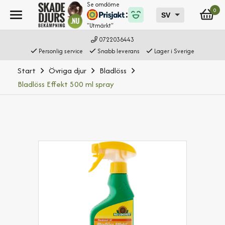
Se omdöme
0
"Utmärkt"
0722036443
Personlig service
Snabb leverans
Lager i Sverige
Start
Övriga djur
Bladlöss
Bladlöss Effekt 500 ml spray