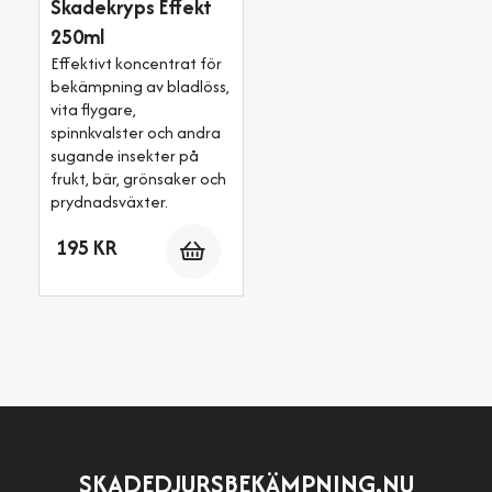
Skadekryps Effekt
250ml
Effektivt koncentrat för
bekämpning av bladlöss,
vita flygare,
spinnkvalster och andra
sugande insekter på
frukt, bär, grönsaker och
prydnadsväxter.
Antal
195 KR
SKADEDJURSBEKÄMPNING.NU